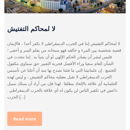
لا لمحاكم التفتيش
لا لمحاكم التفتيش إننا في الحزب الديمقراطي لا نكفر أحدا ، فالإيمان
قضية شخصية بين المرء و خالقه فهو سبحانه من يعلم السر و أخفى ؛
فليس لبشر أن يصادر الحكم الإلهي أو أن يتنبأ به . إننا نتحدث في
الشأن العام سعيا وراء الأفضل فحرية التعبير حق سماوي مكفول
للجميع . إن علمانيتنا التي ما فتئنا نصدح بها منذ أن أعلنا عن تأسيس
الحزب الديمقراطي لا تقبل بعقلية محاكم التفتيش ، و ليس لهذه
العلمانية أي علاقة بالإلحاد مطلقا . لهذا فإن من أراد أن يسلك سبيل
داعش في تكفير الناس لن يكون له أي علاقة بالحزب الديمقراطي .
الحزب […]
Read more