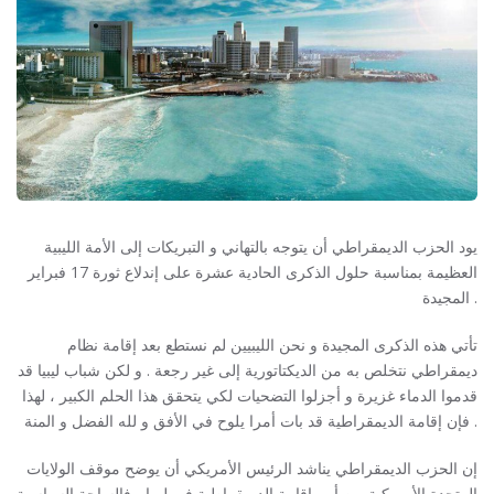
يود الحزب الديمقراطي أن يتوجه بالتهاني و التبريكات إلى الأمة الليبية
العظيمة بمناسبة حلول الذكرى الحادية عشرة على إندلاع ثورة 17 فبراير
المجيدة .
تأتي هذه الذكرى المجيدة و نحن الليبيين لم نستطع بعد إقامة نظام
ديمقراطي نتخلص به من الديكتاتورية إلى غير رجعة . و لكن شباب ليبيا قد
قدموا الدماء غزيرة و أجزلوا التضحيات لكي يتحقق هذا الحلم الكبير ، لهذا
فإن إقامة الديمقراطية قد بات أمرا يلوح في الأفق و لله الفضل و المنة .
إن الحزب الديمقراطي يناشد الرئيس الأمريكي أن يوضح موقف الولايات
المتحدة الأمريكية من أمر إقامة الديمقراطية في ليبيا ، فالساحة السياسية