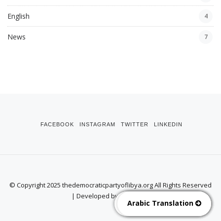
English
4
News
7
FACEBOOK
INSTAGRAM
TWITTER
LINKEDIN
© Copyright 2025 thedemocraticpartyoflibya.org All Rights Reserved
| Developed by
gig.expert
English Translation
English Translation
English Translation
Arabic Translation
Arabic Translation
Arabic Translation