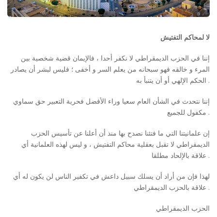
لا لمحاكم التفتيش
إننا في الحزب الديمقراطي لا نكفر أحدا ، فالإيمان قضية شخصية بين
المرء و خالقه فهو سبحانه من يعلم السر و أخفى ؛ فليس لبشر أن يصادر
الحكم الإلهي أو أن يتنبأ به .
إننا نتحدث في الشأن العام سعيا وراء الأفضل فحرية التعبير حق سماوي
مكفول للجميع .
إن علمانيتنا التي ما فتئنا نصدح بها منذ أن أعلنا عن تأسيس الحزب
الديمقراطي لا تقبل بعقلية محاكم التفتيش ، و ليس لهذه العلمانية أي
علاقة بالإلحاد مطلقا .
لهذا فإن من أراد أن يسلك سبيل داعش في تكفير الناس لن يكون له أي
علاقة بالحزب الديمقراطي .
الحزب الديمقراطي